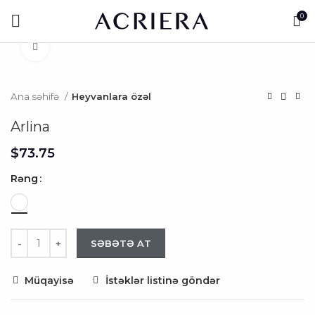
0
Click to enlarge
Ana səhifə
Heyvanlara özəl
Arlina
$
Rəng
SƏBƏTƏ AT
Müqayisə
İstəklər listinə göndər