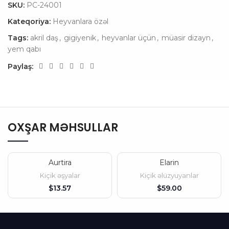
SKU:
PC-24001
Kateqoriya:
Heyvanlara özəl
Tags:
akril daş
,
gigiyenik
,
heyvanlar üçün
,
müasir dizayn
,
yem qabı
Paylaş:
OXŞAR MƏHSULLAR
Aurtira
Elarin
Kiçik əşyalar
Kiçik əlüzyuyanlar
$
$