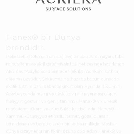
Akril işıqlandırma – İnteryerdə akrildən işıqlandırılmış
dekorativ həllər.
Sublimasiya – Səth üzərinə görüntü köçürülməsi.
Ekskluziv işçilik – Çətin detallarda yaradıcı üsullar.
Hanex
®
bir Dünya
ƏLAQƏ SAXLA
brendidir.
Poliesterlə (tökmə mərmər) heç bir əlaqəsi olmayan, təbii
mineralların və akril qatranın sintezi nəticəsində hazırlanan
Akril daş “Acrylic Solid Surface” (akrilik möhkəm səthlər)
ailəsinin üzvüdür. Şirkətimiz hal hazırda bütün dünyada
akrilik səthlər üzrə qabaqcıl şirkət olan Hyundai L&C -nin
Azərbaycanda rəsmi və ekskluziv nümayəndəsi olaraq
fəaliyyət göstərir və geniş tanınmış Hanex
®
və Unex
®
markalarını ölkəmizə artıq 8 ildir ki, idxal edir. Hanex
®
–
Xammal xüsusiyyəti etibarilə hamar, gözalıcı, asan
təmizlənən və bərpa olunan bir səthə malikdir. Məşhur
dünya dizaynerlərinin fikrini özünə cəlb edən Hanex
®
və