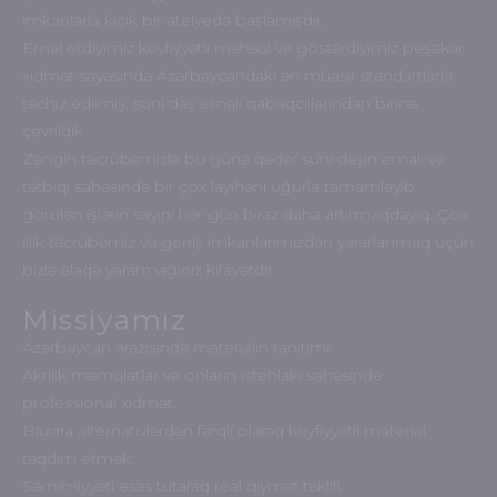
imkanlarla kiçik bir atelyedə başlamışdır.
Emal etdiyimiz keyfiyyətli məhsul və göstərdiyimiz peşəkar
xidmət sayəsində Azərbaycandakı ən müasir standartlarla
təchiz edilmiş, suni daş emalı qabaqcıllarından birinə
çevrildik.
Zəngin təcrübəmizlə bu günə qədər suni daşın emalı və
tətbiqi sahəsində bir çox layihəni uğurla tamamlayıb,
görulən işlərin sayını hər gün biraz daha artırmaqdayıq. Çox
illik təcrübəmiz və geniş imkanlarımızdan yararlanmaq üçün
bizlə əlaqə yaratmağınız kifayətdir.
Missiyamız
Azərbaycan ərazisində materialın tanıtımı.
Akrilik məmulatlar və onların istehlakı sahəsində
professional xidmət.
Bazara alternativlərdən fərqli olaraq keyfiyyətli material
təqdim etmək.
Səmimiyyəti əsas tutaraq real qiymət təklifi.