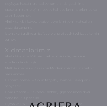
Keyfiyyət hədəfli istehsal və zamanında çatdırılma.
Məsələnin texnoloji-innovativ həll üsullarını hazırlamaq və
təkmilləşdirmək.
Akrilik tərkibli küvet, lavabo, evye kimi yeni məhsulların
bazarda tanıtımı.
İstehlakçı tərəfindən istifadə oluna biləcək təçhizatla təmin
etmək.
Xidmətlərimiz
Akrilik təzgah – Mətbəx mebeli üzərində, pəncərə
altlıqlarında və digər.
Mətbəx mebeli – Klassik və Modern mətbəx mebelinin
hazırlanması.
Hamam mebeli – Onun təzgahı, lavabosu, ayaqüstü
moydadırı.
Divar üzləmə – Dekorativ səthlər, işıqlamdırılmış divar
panelləri, 3D panellər.
Oyma və CNC – Təzgah üzərində, MDF və digər.