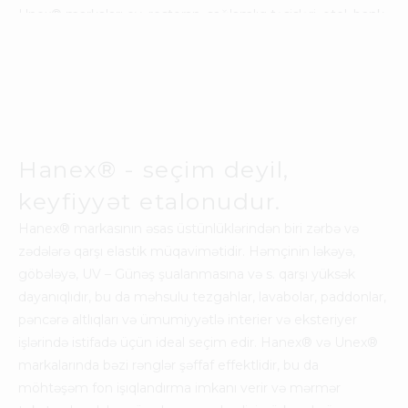
Unex
®
markaları ev, restoran, sağlamlıq təsisləri, otel, bank,
havalimanları və vağzallar, ofis və ticari tipli obyeklərdə
ümumiyyətlə gördüyünüz və görmədiyiniz hər yerdə
böyük tələb və məmnuniyyətlə istifadə olunur.
Hanex
®
- seçim deyil,
keyfiyyət etalonudur.
Hanex
®
markasının əsas üstünlüklərindən biri zərbə və
zədələrə qarşı elastik müqavimətidir. Həmçinin ləkəyə,
göbələyə, UV – Günəş şualanmasına və s. qarşı yüksək
dayanıqlıdır, bu da məhsulu tezgahlar, lavabolar, paddonlar,
pəncərə altlıqları və ümumiyyətlə interier və eksteriyer
işlərində istifadə üçün ideal seçim edir. Hanex
®
və Unex
®
markalarında bəzi rənglər şəffaf effektlidir, bu da
möhtəşəm fon işıqlandırma imkanı verir və mərmər