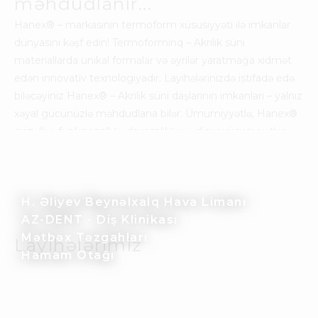
məhdudlanır...
Hanex
®
– markasının termoform xüsusiyyəti ilə imkanlar
dünyasını kəşf edin! Termoforminq – Akrilik süni
materiallarda unikal formalar və əyrilər yaratmağa xidmət
edən innovativ texnologiyadır. Layihələrinizdə istifadə edə
biləcəyiniz Hanex
®
– Akrilik süni daşlarının imkanları – yalnız
xəyal gücünüzlə məhdudlana bilər. Ümumiyyətlə, Hanex
®
gözəlliyi, funksionallığı, davamlılığı və digər xüsusiyyətləri
özündə bir araya cəmləndirən unikal materialdır. Asanlıqla
müxtəlif həndəsi fiqurlara kəsilə və çətin forma qəliblərinə
salına bilən unikal materialdır.
H. Əliyev Beynəlxalq Hava Limanı
AZ-DENT - Diş Klinikası
Mətbəx Təzgahları
Layihələrimiz
Hamam Otağı