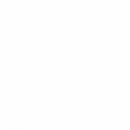
Estetik cazibə:
Akrilik süni daş öz rəng çalarları, naxışları və unikal gözəlliyi
ilə mətbəxinizdə təkrarolunmaz gözəllik yaradır. Bu unikal
materialın köməyi ilə İnteryerinizə lüks, istilik və rahatlıq hissi
əlavə edin.
®
Hanex
– markasının termoform xüsusiyyəti ilə
imkanlar dünyasını kəşf edin!
Termoforminq – Akrilik süni materiallarda unikal formalar və
əyrilər yaratmağa xidmət edən innovativ texnologiyadır.
Layihələrinizdə istifadə edə biləcəyiniz Hanex – Akrilik süni
daşlarının imkanları yalnız xəyal gücünüzlə məhdudlana
bilər.