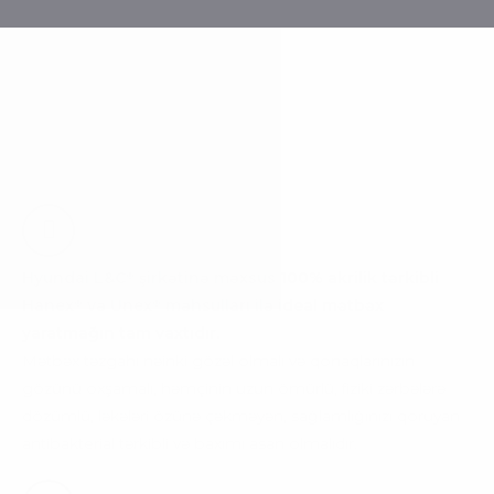
Acriera Co.
®
Hyundai L&C
şirkətinə məxsus 100% akrilik tərkibli
®
®
Hanex
və Unex
məhsulları ilə ideal mətbəx
yaratmağın tam vaxtıdır.
Mətbəx təzgahı nəinki gözəl olmalı və qonaqlarınızın
gözünü oxşamalı, həmçinin uzun ömürlü, fiziki zərbələrə
dözümlü, ləkələri özünə çəkməyən, sağlamlığınızı qoruyan
antibakterial tərkibli və baxımı asan olmalıdır.