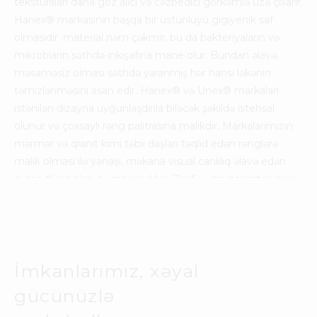
teksturaları daha göz alıcı və cəzbedici görkəmlə üzə çıxarır.
Hanex
®
markasının başqa bir üstünlüyü gigiyenik saf
olmasıdır. material nəm çəkmir, bu da bakteriyaların və
mikrobların səthdə inkişafına mane olur. Bundan əlavə,
məsaməsiz olması səthdə yaranmış hər hansı ləkənin
təmizlənməsini asan edir. Hanex
®
və Unex
®
markaları
istənilən dizayna uyğunlaşdırıla biləcək şəkildə istehsal
olunur və çoxsaylı rəng palitrasına malikdir. Markalarımızın
mərmər və qranit kimi təbii daşları təqlid edən rənglərə
malik olması ilə yanaşı, məkana visual canlılıq əlavə edən
cəsarətli rəngləri də mövcuddur. Zərif və müasir interyer və
eksteryer detalları yaratmaq, istənilən məkana üslub əlavə
etmək üçün biz Acriera olaraq məhsullarımızla
xidmətinizdəyik.
İmkanlarımız, xəyal
gücünüzlə