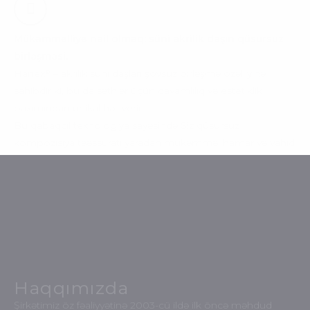
Mükəmməlliyə nail olmaq: süni akrilik daşın qüsursuz
birləşməsi.
®
Hanex
– akrilik süni daşları şovsuz birləşmə özəlliyinə
sahibdir ki, bu da səthlər üçün davamlılıq və estetiklik
baxımından unikal həll verir.
Bu qabaqcıl texnologiya sayəsində Siz qüsursuz
kompozisiya təəssüratı yaradan mükəmməl hamar və vahid
səthlərdən həzz ala bilərsiniz.
Haqqımızda
Şirkətimiz öz fəaliyyətinə 2003-cü ildə ilk öncə məhdud