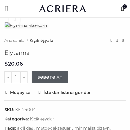
0
Click to enlarge
Ana səhifə
Kiçik əşyalar
Elytanna
$
SƏBƏTƏ AT
Müqayisə
İstəklər listinə göndər
SKU:
KE-24004
Kateqoriya:
Kiçik əşyalar
Tags:
akril daş
,
mətbəx aksesuarı
,
minimalist dizayn
,