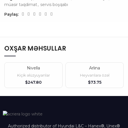
müasir təqdimat
,
servis boşqabı
Paylaş:
OXŞAR MƏHSULLAR
Nivella
Arlina
SOLD OUT
Kiçik əlüzyuyanlar
Heyvanlara özəl
$
$
Authorized distributor of Hyundai L&C – Hanex®, Unex®