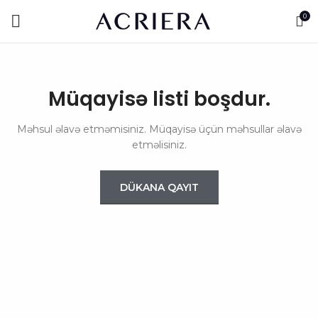
0
Müqayisə listi boşdur.
Məhsul əlavə etməmisiniz. Müqayisə üçün məhsullar əlavə
etməlisiniz.
DÜKANA QAYIT