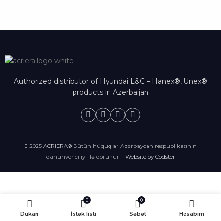
Authorized distributor of Hyundai L&C – Hanex®, Unex®
products in Azerbaijan
2025
ACRIERA®
Bütün hüquqlar Azərbaycan respublikasının
qanunvericiliyi ilə qorunur |
Website by Codster
0
0
Dükan
İstək listi
Səbət
Hesabım