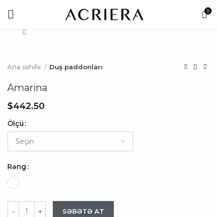
0
Click to enlarge
Ana səhifə
Duş paddonları
Amarina
$
Ölçü
Rəng
SƏBƏTƏ AT