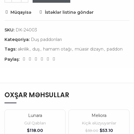
Müqayisə
İstəklər listinə göndər
SKU:
DK-24003
Kateqoriya:
Duş paddonları
Tags:
akrilik
,
duş
,
hamam otağı
,
müasir dizayn
,
paddon
Paylaş:
OXŞAR MƏHSULLAR
Lunara
Meliora
-10%
Gül Qabları
Kiçik əlüzyuyanlar
SEÇILMIŞ
$
$
53.10
$
59.00