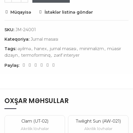
Müqayisə
İstəklər listinə göndər
SKU:
JM-24001
Kateqoriya:
Jurnal masası
Tags:
əyilmə
,
hanex
,
jurnal masası
,
minimalizm
,
müasir
dizayn
,
termoforminq
,
zərif interyer
Paylaş:
OXŞAR MƏHSULLAR
Clam (UT-02)
Twilight Sun (AW-021)
Akrilik lövhələr
Akrilik lövhələr