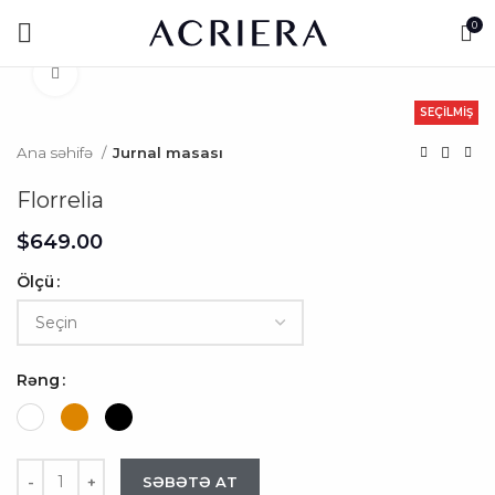
0
Click to enlarge
SEÇILMIŞ
Ana səhifə
Jurnal masası
Florrelia
$
Ölçü
Rəng
SƏBƏTƏ AT