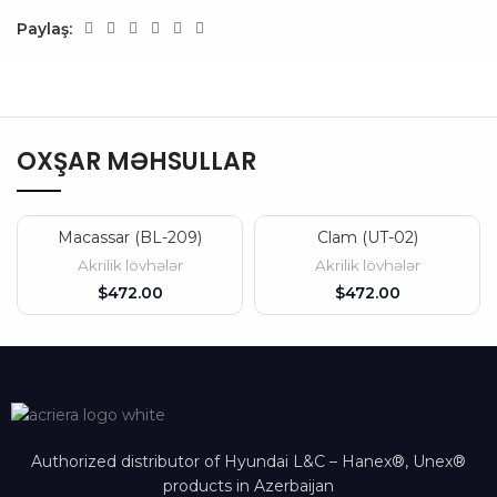
Paylaş:
OXŞAR MƏHSULLAR
Macassar (BL-209)
Clam (UT-02)
Akrilik lövhələr
Akrilik lövhələr
$
$
Authorized distributor of Hyundai L&C – Hanex®, Unex®
products in Azerbaijan