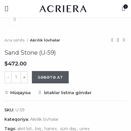
0
Click to enlarge
Ana səhifə
Akrilik lövhələr
Sand Stone (U-59)
$
SƏBƏTƏ AT
Müqayisə
İstəklər listinə göndər
SKU:
U-59
Kateqoriya:
Akrilik lövhələr
Tags:
akril list
,
bej
,
hanex
,
süni daş
,
unex