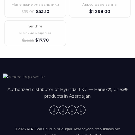
Маленькие умывальники
Акриловые ванны
ВЫБРАННЫЙ
$
53.10
$
$
59.00
Serithra
-33%
Мелкие изделия
$
17.70
$
26.55
Authorized distributor of Hyundai L&C — Hanex®, Unex®
products in Azerbaijan
2025
ACRIERA®
Bütün hüquqlar Azərbaycan respublikasının