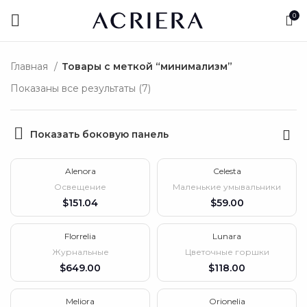
0
Главная
Товары с меткой “минимализм”
Показаны все результаты (7)
Показать боковую панель
Alenora
Celesta
Освещение
Маленькие умывальники
$
$
Florrelia
Lunara
ВЫБРАННЫЙ
Журнальные
Цветочные горшки
$
$
Meliora
Orionelia
-10%