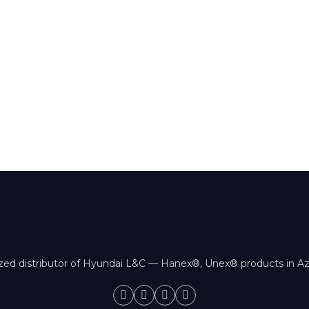
zed distributor of Hyundai L&C — Hanex®, Unex® products in Az