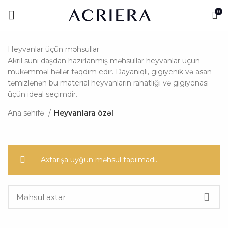
0
Heyvanlar üçün məhsullar
Akril süni daşdan hazırlanmış məhsullar heyvanlar üçün
mükəmməl həllər təqdim edir. Dayanıqlı, gigiyenik və asan
təmizlənən bu material heyvanların rahatlığı və gigiyenası
üçün ideal seçimdir.
Ana səhifə
Heyvanlara özəl
Axtarışa uyğun məhsul tapılmadı.