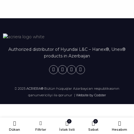
Authorized distributor of Hyundai L&C – Hanex®, Unex®
products in Azerbaijan
2025
ACRIERA®
Bütün hüquqlar Azərbaycan respublikasının
qanunvericiliyi ilə qorunur |
Website by Codster
0
0
Dükan
Filtrlər
İstək listi
Səbət
Hesabım